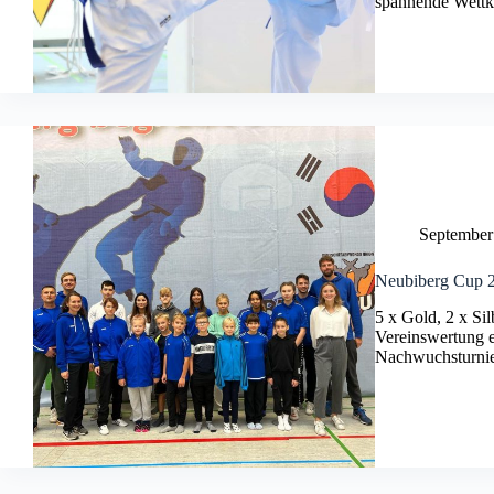
spannende Wettk
September
Neubiberg Cup 
5 x Gold, 2 x Sil
Vereinswertung e
Nachwuchsturnie