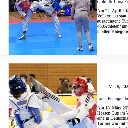
Gold für Luna Fe
Am 22. April 202
Vollkontakt statt
ausgetragene Tur
450Athleten*inn
in allen Kategor
Mai 8, 20
Luna Fellinger ho
Am 18. März 2023
Hessen Cup im V
eine in Deutschl
Turnier war mit 