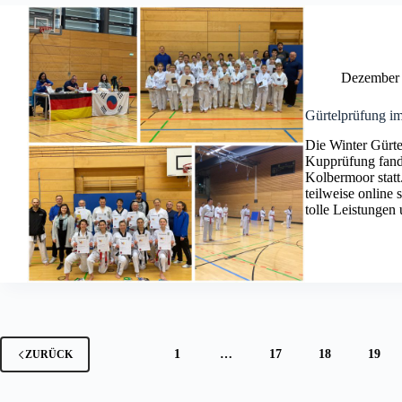
Dezember 
Gürtelprüfung i
Die Winter Gürte
Kupprüfung fand
Kolbermoor statt.
teilweise online 
tolle Leistungen
1
…
17
18
19
ZURÜCK