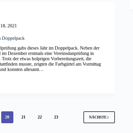
18, 2021
m Doppelpack
lprüfung gabs dieses Jahr im Doppelpack. Neben der
 im Dezember erstmals eine Vereinsdanprüfung in
 Trotz der etwas holprigen Vorbereitungszeit, die
stattfinden musste, zeigten die Farbgürtel am Vormittag
 und konnten allesamt…
20
21
22
23
NÄCHSTE