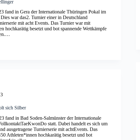
llinger
3 fand in Gera der Internationale Thüringen Pokal im
. Dies war das2. Turnier einer in Deutschland
nierserie mit acht Events. Das Turnier war mit
en hochkarätig besetzt und bot spannende Wettkämpfe
ien.…
23
lt sich Silber
 fand in Bad Soden-Salmünster der Internationale
ollkontaktTaeKwonDo statt. Dabei handelt es sich um
and ausgetragene Turnierserie mit achtEvents. Das
450 Athleten*innen hochkarätig besetzt und bot